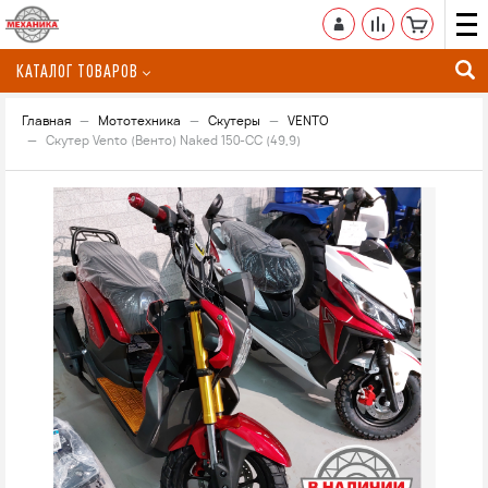
КАТАЛОГ ТОВАРОВ
Главная
Мототехника
Скутеры
VENTO
Скутер Vento (Венто) Naked 150-СС (49,9)