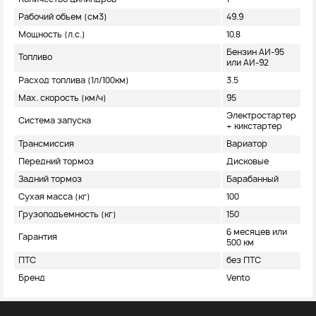
Рабочий объем (см3)
49.9
Мощность (л.с.)
10.8
Бензин АИ-95
Топливо
или АИ-92
Расход топлива (1л/100км)
3.5
Max. скорость (км/ч)
95
Электростартер
Система запуска
+ кикстартер
Трансмиссия
Вариатор
Передний тормоз
Дисковые
Задний тормоз
Барабанный
Сухая масса (кг)
100
Грузоподъемность (кг)
150
6 месяцев или
Гарантия
500 км
ПТС
без ПТС
Бренд
Vento