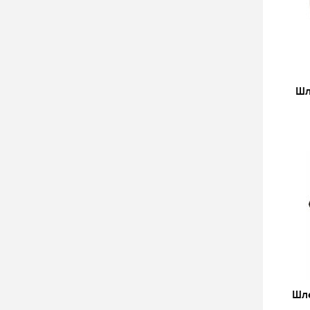
Шл
Шле