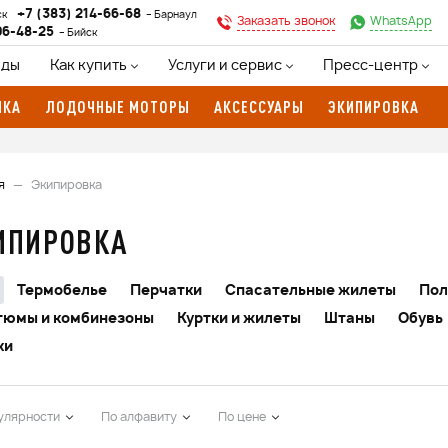
+7 (383) 214-66-68
ск
Барнаул
Заказать звонок
WhatsApp
96-48-25
Бийск
нды
Как купить
Услуги и сервис
Пресс-центр
ИКА
ЛОДОЧНЫЕ МОТОРЫ
АКСЕССУАРЫ
ЭКИПИРОВКА
я
Экипировка
ИПИРОВКА
Термобелье
Перчатки
Спасательные жилеты
Пол
тюмы и комбинезоны
Куртки и жилеты
Штаны
Обувь
ки
улярности
По алфавиту
По цене