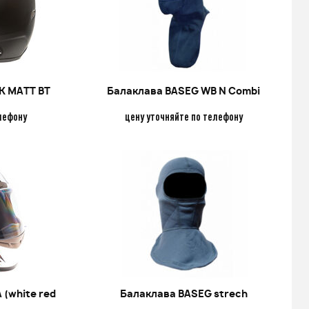
K MATT BT
Балаклава BASEG WB N Combi
лефону
цену уточняйте по телефону
(white red
Балаклава BASEG strech