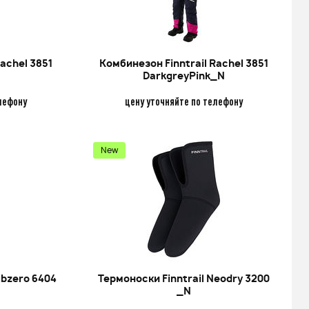
achel 3851
Комбинезон Finntrail Rachel 3851
DarkgreyPink_N
лефону
цену уточняйте по телефону
New
л. 1 (125сс,
ер)
ubzero 6404
Термоноски Finntrail Neodry 3200
00
q
_N