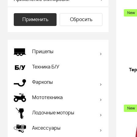
New
Применить
Сбросить
Прицепы
Техника Б/У
Тер
Фаркопы
Мототехника
New
Лодочные моторы
Аксессуары