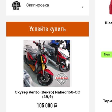
Экипировка
Шап
Успейте купить
New
Скутер Vento (Венто) Naked 150-СС
Питбай
(49,9)
17/14 KR
Терм
105 000
q