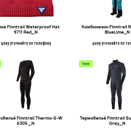
ка Finntrail Waterproof Hat
Комбинезон Finntrail R
9711 Red_N
BlueLime_N
цену уточняйте по телефону
цену уточняйте по те
New
к KAYO EVOLUTION K125EM
Питбайк Vento 17/14 комп
Z (механ. сцепл., эл. стартер
кик-/эл.старт
обельё Finntrail Thermo-S-W
Термобельё Finntrail S
2024 г.)
114 375
109 9
6305 _N
Grey_N
114 990
q