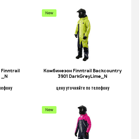
New
Finntrail
Комбинезон Finntrail Backcountry
5 _N
3901 DarkGreyLime_N
лефону
цену уточняйте по телефону
New