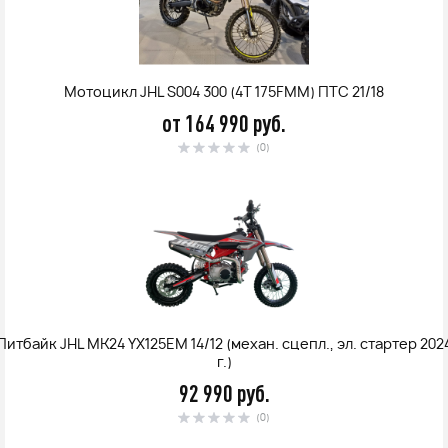
Мотоцикл JHL S004 300 (4T 175FMM) ПТС 21/18
от 164 990 руб.
(0)
Питбайк JHL MK24 YX125EM 14/12 (механ. сцепл., эл. стартер 202
г.)
92 990 руб.
(0)