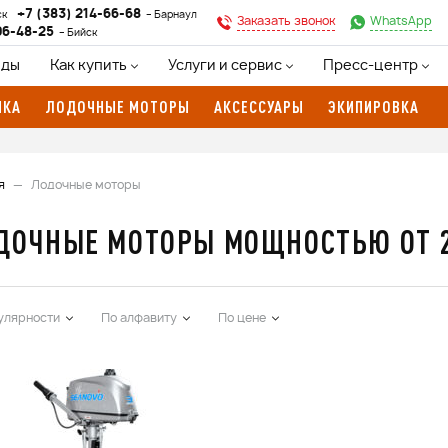
+7 (383) 214-66-68
ск
Барнаул
Заказать звонок
WhatsApp
96-48-25
Бийск
нды
Как купить
Услуги и сервис
Пресс-центр
ИКА
ЛОДОЧНЫЕ МОТОРЫ
АКСЕССУАРЫ
ЭКИПИРОВКА
я
Лодочные моторы
ДОЧНЫЕ МОТОРЫ МОЩНОСТЬЮ ОТ 2 
улярности
По алфавиту
По цене