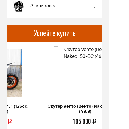
Экипировка
Успейте купить
Скутер Vento (Венто) Naked 150-СС
Питбай
(49,9)
17/14 KR
105 000
q