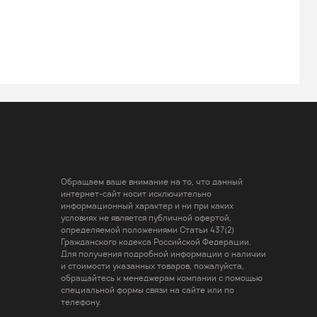
Обращаем ваше внимание на то, что данный
интернет-сайт носит исключительно
информационный характер и ни при каких
условиях не является публичной офертой,
определяемой положениями Статьи 437(2)
Гражданского кодекса Российской Федерации.
Для получения подробной информации о наличии
и стоимости указанных товаров, пожалуйста,
обращайтесь к менеджерам компании с помощью
специальной формы связи на сайте или по
телефону.