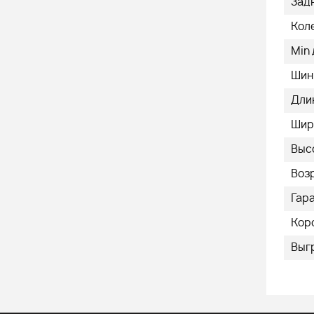
Зад
Коле
Min
Шин
Дли
Шир
Выс
Возр
Гар
Кор
Выгр