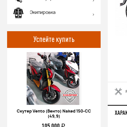
Экипировка
Успейте купить
Скутер Vento (Венто) Naked 150-СС
Питбай
ХАРА
(49,9)
17/14 KR
105 000
q