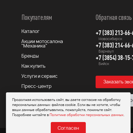
Покупателям
Обратная связь
+7 (383) 213-66-
Каталог
Новосибирск
Акции мотосалона
+7 (383) 214-66-
"Механика"
Барнаул
+7 (3854) 38-15-
Бренды
Бийск
Как купить
Услуги и сервис
Заказать зво
Пресс-центр
Контакты
Продолжая использовать сайт, вы даете согласие на обработку
Задать вопр
персональных данных: файлов cookie. Если вы не хотите, чтобы
Вакансии
ваши данные обрабатывались, пожалуйста, покиньте сайт.
Подробнее читайте в
Политике обработки персональных данных
.
Согласен