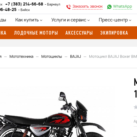
+7 (383) 214-66-68
ск
Барнаул
Заказать звонок
WhatsApp
96-48-25
Бийск
нды
Как купить
Услуги и сервис
Пресс-центр
ИКА
ЛОДОЧНЫЕ МОТОРЫ
АКСЕССУАРЫ
ЭКИПИРОВКА
я
Мототехника
Мотоциклы
BAJAJ
Мотоцикл BAJAJ Boxer BM
А