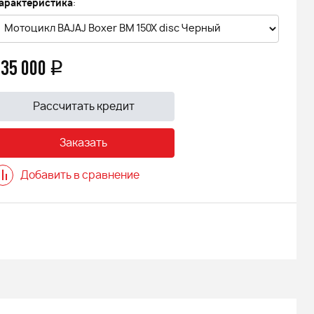
арактеристика
:
135 000
q
Рассчитать кредит
Заказать
Добавить в сравнение
л. 1 (125сс,
ер)
00
q