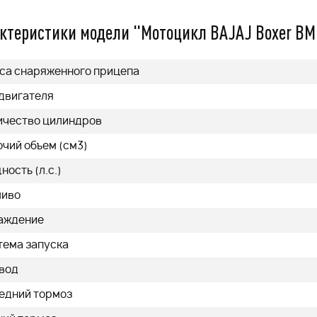
114 990
q
ктеристики модели "Мотоцикл BAJAJ Boxer BM
Подробнее
Подробнее
са снаряженного прицепа
 двигателя
ичество цилиндров
очий объем (см3)
ость (л.с.)
ливо
аждение
тема запуска
вод
едний тормоз