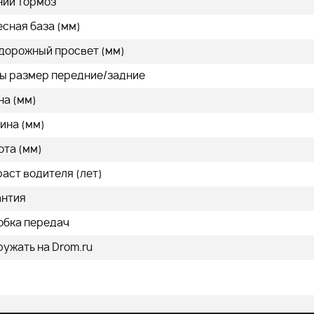
ний тормоз
сная база (мм)
 дорожный просвет (мм)
ы размер передние/задние
на (мм)
ина (мм)
ота (мм)
аст водителя (лет)
антия
обка передач
ужать на Drom.ru