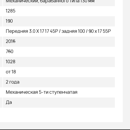
Механический, барабанного типа 130 мм
1285
190
Передняя 3.0 Х 17 17 45Р / задняя 100 / 90 х 17 55Р
2016
760
1028
от 18
2 года
Механическая 5-ти ступенчатая
Да