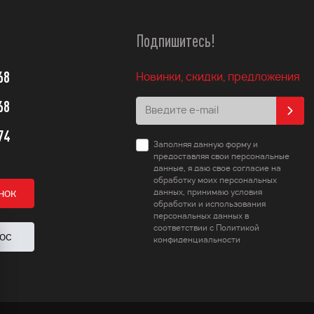
Подпишитесь!
68
Новинки, скидки, предложения
68
74
Заполняя данную форму и
предоставляя свои персональные
данные, я даю свое согласие на
обработку моих персональных
нок
данных, принимаю условия
обработки и использования
персональных данных в
соответствии с Политикой
ос
конфиденциальности