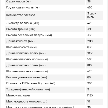
Сухая масса (кг)
38
Грузоподъемность (кг)
450
3 шт. +
Количество отсеков
киль
Диаметр баллона (мм)
420
Высота транца (мм)
390
Высота посадки от палубы (мм)
330
Длина кокпита (мм)
1910
Ширина кокпита (мм)
630
Длина упаковки лодки (мм)
1050
Ширина упаковки лодки (мм)
500
Длина упаковки слани (мм)
810
Ширина упаковки слани (мм)
420
Высота упаковки слани (мм)
60
Плотность ПВХ-ткани борта (г/м²)
900
Толщина фанерной слани (мм)
9
Материал лодки
ПВХ
Max. мощность мотора (л.с.)
10
Max. скорость движения под мотором (км/час)
35