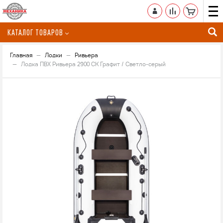
КАТАЛОГ ТОВАРОВ
Главная
Лодки
Ривьера
Лодка ПВХ Ривьера 2900 СК Графит / Светло-серый