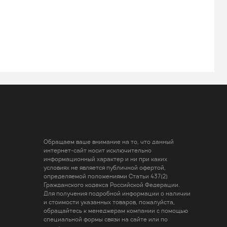
Обращаем ваше внимание на то, что данный
интернет-сайт носит исключительно
информационный характер и ни при каких
условиях не является публичной офертой,
определяемой положениями Статьи 437(2)
Гражданского кодекса Российской Федерации.
Для получения подробной информации о наличии
и стоимости указанных товаров, пожалуйста,
обращайтесь к менеджерам компании с помощью
специальной формы связи на сайте или по