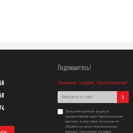
114 990
q
Подробнее
Подробнее
Подпишитесь!
68
Новинки, скидки, предложения
68
74
Заполняя данную форму и
предоставляя свои персональные
данные, я даю свое согласие на
обработку моих персональных
нок
данных, принимаю условия