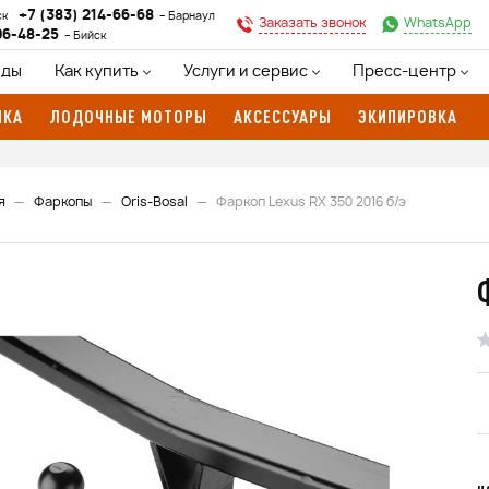
+7 (383) 214-66-68
ск
Барнаул
Заказать звонок
WhatsApp
96-48-25
Бийск
нды
Как купить
Услуги и сервис
Пресс-центр
ИКА
ЛОДОЧНЫЕ МОТОРЫ
АКСЕССУАРЫ
ЭКИПИРОВКА
я
Фаркопы
Oris-Bosal
Фаркоп Lexus RX 350 2016 б/э