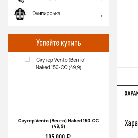
Экипировка
Успейте купить
ХАРА
Хара
Скутер Vento (Венто) Naked 150-СС
Питбай
(49,9)
17/14 KR
105 000
q