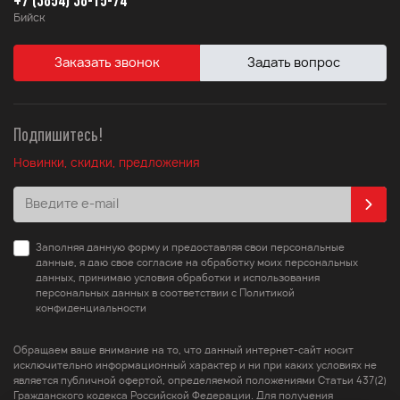
Бийск
Заказать звонок
Задать вопрос
Подпишитесь!
Новинки, скидки, предложения
Заполняя данную форму и предоставляя свои персональные
данные, я даю свое согласие на обработку моих персональных
данных, принимаю условия обработки и использования
персональных данных в соответствии с Политикой
конфиденциальности
Обращаем ваше внимание на то, что данный интернет-сайт носит
исключительно информационный характер и ни при каких условиях не
является публичной офертой, определяемой положениями Статьи 437(2)
Гражданского кодекса Российской Федерации. Для получения