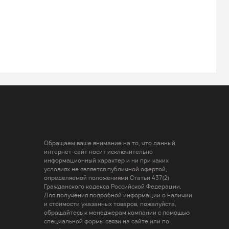
Обращаем ваше внимание на то, что данный
интернет-сайт носит исключительно
информационный характер и ни при каких
условиях не является публичной офертой,
определяемой положениями Статьи 437(2)
Гражданского кодекса Российской Федерации.
Для получения подробной информации о наличии
и стоимости указанных товаров, пожалуйста,
обращайтесь к менеджерам компании с помощью
специальной формы связи на сайте или по