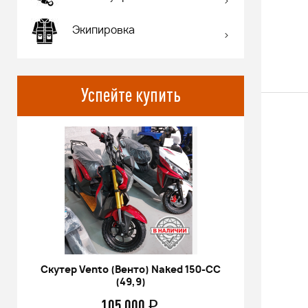
Экипировка
Успейте купить
Скутер Vento (Венто) Naked 150-СС
Питбай
(49,9)
17/14 KR
105 000
q