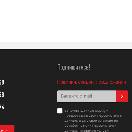
114 990
q
Подробнее
Подробнее
Подпишитесь!
68
Новинки, скидки, предложения
68
74
Заполняя данную форму и
предоставляя свои персональные
данные, я даю свое согласие на
обработку моих персональных
нок
данных, принимаю условия