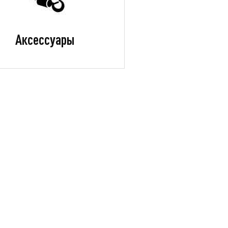
Аксессуары
к KAYO EVOLUTION K125EM
Питбайк Vento 17/14 комп
Z (механ. сцепл., эл. стартер
кик-/эл.старт
2024 г.)
114 375
109 9