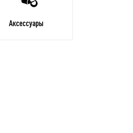
Аксессуары
к KAYO EVOLUTION K125EM
Питбайк Vento 17/14 комп
Z (механ. сцепл., эл. стартер
кик-/эл.старт
2024 г.)
114 375
109 9