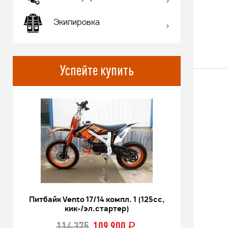
Экипировка
Успейте купить
Скутер Vento (Венто) Naked 150-СС
Питбай
(49,9)
17/14 KR
105 000
q