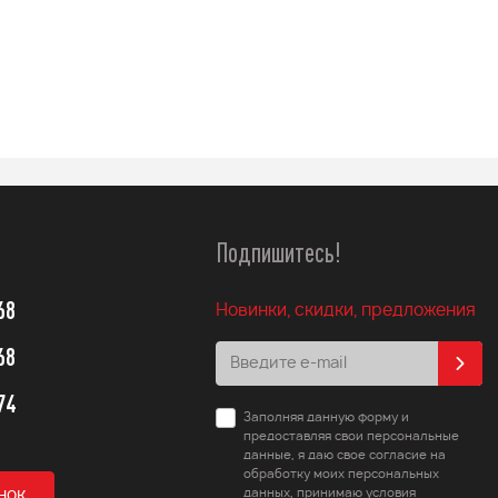
114 990
q
Подробнее
Подробнее
Подпишитесь!
68
Новинки, скидки, предложения
68
74
Заполняя данную форму и
предоставляя свои персональные
данные, я даю свое согласие на
обработку моих персональных
нок
данных, принимаю условия