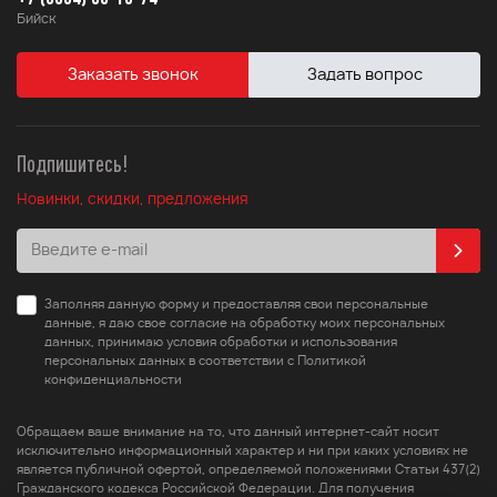
Новосибирске. На всю продукцию распространяется
Бийск
гарантия на 1 год от изготовителя. Бесплатная доставка
по городу. Поможем выбрать модель по цене или
Заказать звонок
Задать вопрос
характеристикам.
Подпишитесь!
Новинки, скидки, предложения
Заполняя данную форму и предоставляя свои персональные
данные, я даю свое согласие на обработку моих персональных
данных, принимаю условия обработки и использования
персональных данных в соответствии с Политикой
конфиденциальности
Обращаем ваше внимание на то, что данный интернет-сайт носит
исключительно информационный характер и ни при каких условиях не
является публичной офертой, определяемой положениями Статьи 437(2)
Гражданского кодекса Российской Федерации. Для получения