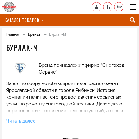
КАТАЛОГ ТОВАРОВ
Главная
Бренды
Бурлак-М
БУРЛАК-М
Бренд принадлежит фирме “Снегоход-
Сервис”.
Завод по сбору мотобуксировщиков расположен в
Ярославской области в городе Рыбинск. История
компании начинается с предоставления сервисных
услуг по ремонту снегоходной техники. Далее дело
переросло в изготовление комплектующий, а только
после было принято решение разработать и запустить в
Читать далее
серийное производство собственную линейку
буксировщиков. Уже более 12 лет предприятие
занимается изготовлением мотособак “Бурлак”.